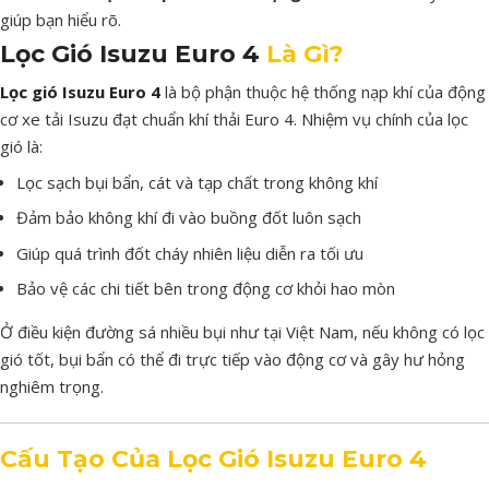
giúp
bạn
hiểu
rõ.
Lọc
Gió
Isuzu
Euro
4
Là
Gì?
Lọc
gió
Isuzu
Euro
4
là
bộ
phận
thuộc
hệ
thống
nạp
khí
của
động
cơ
xe
tải
Isuzu
đạt
chuẩn
khí
thải
Euro
4.
Nhiệm
vụ
chính
của
lọc
gió
là:
Lọc
sạch
bụi
bẩn,
cát
và
tạp
chất
trong
không
khí
Đảm
bảo
không
khí
đi
vào
buồng
đốt
luôn
sạch
Giúp
quá
trình
đốt
cháy
nhiên
liệu
diễn
ra
tối
ưu
Bảo
vệ
các
chi
tiết
bên
trong
động
cơ
khỏi
hao
mòn
Ở
điều
kiện
đường
sá
nhiều
bụi
như
tại
Việt
Nam,
nếu
không
có
lọc
gió
tốt,
bụi
bẩn
có
thể
đi
trực
tiếp
vào
động
cơ
và
gây
hư
hỏng
nghiêm
trọng.
Cấu
Tạo
Của
Lọc
Gió
Isuzu
Euro
4