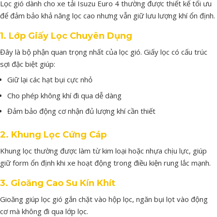
Lọc
gió
dành
cho
xe
tải
Isuzu
Euro
4
thường
được
thiết
kế
tối
ưu
để
đảm
bảo
khả
năng
lọc
cao
nhưng
vẫn
giữ
lưu
lượng
khí
ổn
định.
1.
Lớp
Giấy
Lọc
Chuyên
Dụng
Đây
là
bộ
phận
quan
trọng
nhất
của
lọc
gió.
Giấy
lọc
có
cấu
trúc
sợi
đặc
biệt
giúp:
Giữ
lại
các
hạt
bụi
cực
nhỏ
Cho
phép
không
khí
đi
qua
dễ
dàng
Đảm
bảo
động
cơ
nhận
đủ
lượng
khí
cần
thiết
2.
Khung
Lọc
Cứng
Cáp
Khung
lọc
thường
được
làm
từ
kim
loại
hoặc
nhựa
chịu
lực,
giúp
giữ
form
ổn
định
khi
xe
hoạt
động
trong
điều
kiện
rung
lắc
mạnh.
3.
Gioăng
Cao
Su
Kín
Khít
Gioăng
giúp
lọc
gió
gắn
chặt
vào
hộp
lọc,
ngăn
bụi
lọt
vào
động
cơ
mà
không
đi
qua
lớp
lọc.