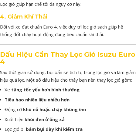
Lọc
gió
giúp
hạn
chế
tối
đa
nguy
cơ
này.
4.
Giảm
Khí
Thải
Đối
với
xe
đạt
chuẩn
Euro
4,
việc
duy
trì
lọc
gió
sạch
giúp
hệ
thống
đốt
cháy
hoạt
động
đúng
tiêu
chuẩn
khí
thải.
Dấu
Hiệu
Cần
Thay
Lọc
Gió
Isuzu
Euro
4
Sau
thời
gian
sử
dụng,
bụi
bẩn
sẽ
tích
tụ
trong
lọc
gió
và
làm
giảm
hiệu
quả
lọc.
Một
số
dấu
hiệu
cho
thấy
bạn
nên
thay
lọc
gió
gồm:
Xe
tăng
tốc
yếu
hơn
bình
thường
Tiêu
hao
nhiên
liệu
nhiều
hơn
Động
cơ
khó
nổ
hoặc
chạy
không
êm
Xuất
hiện
khói
đen
ở
ống
xả
Lọc
gió
bị
bám
bụi
dày
khi
kiểm
tra