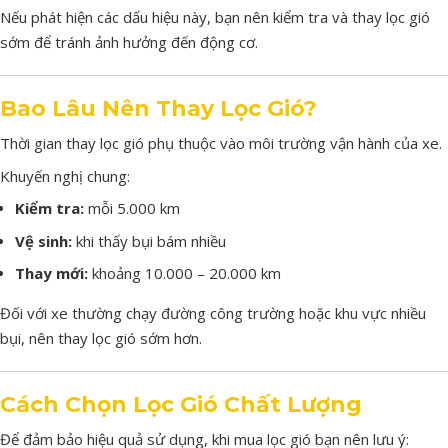
Nếu
phát
hiện
các
dấu
hiệu
này,
bạn
nên
kiểm
tra
và
thay
lọc
gió
sớm
để
tránh
ảnh
hưởng
đến
động
cơ.
Bao
Lâu
Nên
Thay
Lọc
Gió
?
Thời
gian
thay
lọc
gió
phụ
thuộc
vào
môi
trường
vận
hành
của
xe.
Khuyến
nghị
chung:
Kiểm
tra:
mỗi
5.000
km
Vệ
sinh:
khi
thấy
bụi
bám
nhiều
Thay
mới:
khoảng
10.000 –
20.000
km
Đối
với
xe
thường
chạy
đường
công
trường
hoặc
khu
vực
nhiều
bụi,
nên
thay
lọc
gió
sớm
hơn.
Cách
Chọn
Lọc
Gió
Chất
Lượng
Để
đảm
bảo
hiệu
quả
sử
dụng,
khi
mua
lọc
gió
bạn
nên
lưu
ý: