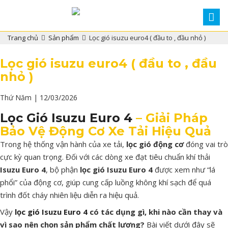
Trang chủ
Sản phẩm
Lọc gió isuzu euro4 ( đầu to , đầu nhỏ )
Lọc gió isuzu euro4 ( đầu to , đầu
nhỏ )
Thứ Năm | 12/03/2026
Lọc
Gió
Isuzu
Euro
4
–
Giải
Pháp
Bảo
Vệ
Động
Cơ
Xe
Tải
Hiệu
Quả
Trong
hệ
thống
vận
hành
của
xe
tải,
lọc
gió
động
cơ
đóng
vai
trò
cực
kỳ
quan
trọng.
Đối
với
các
dòng
xe
đạt
tiêu
chuẩn
khí
thải
Isuzu
Euro
4
,
bộ
phận
lọc
gió
Isuzu
Euro
4
được
xem
như “
lá
phổi”
của
động
cơ,
giúp
cung
cấp
luồng
không
khí
sạch
để
quá
trình
đốt
cháy
nhiên
liệu
diễn
ra
hiệu
quả.
Vậy
lọc
gió
Isuzu
Euro
4
có
tác
dụng
gì,
khi
nào
cần
thay
và
vì
sao
nên
chọn
sản
phẩm
chất
lượng?
Bài
viết
dưới
đây
sẽ