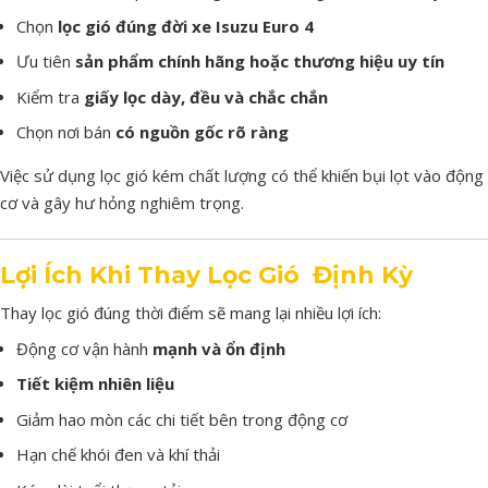
Chọn
lọc
gió
đúng
đời
xe
Isuzu
Euro
4
Ưu
tiên
sản
phẩm
chính
hãng
hoặc
thương
hiệu
uy
tín
Kiểm
tra
giấy
lọc
dày,
đều
và
chắc
chắn
Chọn
nơi
bán
có
nguồn
gốc
rõ
ràng
Việc
sử
dụng
lọc
gió
kém
chất
lượng
có
thể
khiến
bụi
lọt
vào
động
cơ
và
gây
hư
hỏng
nghiêm
trọng.
Lợi
Ích
Khi
Thay
Lọc
Gió
Định
Kỳ
Thay
lọc
gió
đúng
thời
điểm
sẽ
mang
lại
nhiều
lợi
ích:
Động
cơ
vận
hành
mạnh
và
ổn
định
Tiết
kiệm
nhiên
liệu
Giảm
hao
mòn
các
chi
tiết
bên
trong
động
cơ
Hạn
chế
khói
đen
và
khí
thải