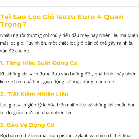
Tại
Sao
Lọc
Gió
Isuzu
Euro
4
Quan
Trọng?
Nhiều
người
thường
chỉ
chú
ý
đến
dầu
máy
hay
nhiên
liệu
mà
quên
mất
lọc
gió.
Tuy
nhiên,
một
chiếc
lọc
gió
bẩn
có
thể
gây
ra
nhiều
vấn
đề
cho
xe.
1.
Tăng
Hiệu
Suất
Động
Cơ
Khi
không
khí
sạch
được
đưa
vào
buồng
đốt,
quá
trình
cháy
nhiên
liệu
sẽ
hiệu
quả
hơn,
giúp
động
cơ
hoạt
động
mạnh
mẽ.
2.
Tiết
Kiệm
Nhiên
Liệu
Lọc
gió
sạch
giúp
tỷ
lệ
hòa
trộn
nhiên
liệu
và
không
khí
chuẩn
hơn,
từ
đó
giảm
mức
tiêu
hao
nhiên
liệu.
3.
Bảo
Vệ
Động
Cơ
Bụi
bẩn
có
thể
làm
mài
mòn
piston,
xylanh
và
nhiều
chi
tiết
khác.