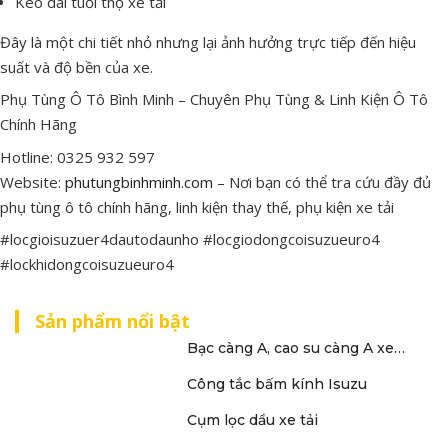
Kéo
dài
tuổi
thọ
xe
tải
Đây
là
một
chi
tiết
nhỏ
nhưng
lại
ảnh
hưởng
trực
tiếp
đến
hiệu
suất
và
độ
bền
của
xe.
Phụ Tùng Ô Tô Bình Minh – Chuyên Phụ Tùng & Linh Kiện Ô Tô
Chính Hãng
Hotline: 0325 932 597
Website:
phutungbinhminh.com
– Nơi bạn có thể tra cứu đầy đủ
phụ tùng ô tô chính hãng, linh kiện thay thế, phụ kiện xe tải
#locgioisuzuer4dautodaunho #locgiodongcoisuzueuro4
#lockhidongcoisuzueuro4
Sản phẩm nổi bật
Bạc càng A, cao su càng A xe…
Công tắc bấm kính Isuzu
Cụm lọc dầu xe tải