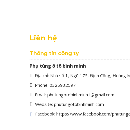
Liên hệ
Thông tin công ty
Phụ tùng ô tô bình minh
Địa chỉ: Nhà số 1, Ngõ 175, Định Công, Hoàng M
Phone: 0325932597
Email:
phutungotobinhminh1@gmail.com
Website:
phutungotobinhminh.com
Facebook:
https://www.facebook.com/phutungo