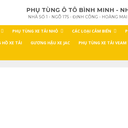
PHỤ TÙNG Ô TÔ BÌNH MINH - NH
NHÀ SỐ 1 - NGÕ 175 - ĐỊNH CÔNG - HOÀNG MAI
PHỤ TÙNG XE TẢI NHỎ
CÁC LOẠI CẢM BIẾN
P
 HỒ XE TẢI
GƯƠNG HẬU XE JAC
PHỤ TÙNG XE TẢI VEAM