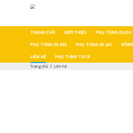
TRANG CHỦ
GIỚI THIỆU
PHỤ TÙNG ISUZU
PHỤ TÙNG XE MG
PHỤ TÙNG XE JAC
ĐỒNG
LIÊN HỆ
PHỤ TÙNG TATA
Trang chủ
Liên hệ