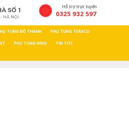
Hỗ trợ trực tuyến
À SỐ 1
0325 932 597
 - HÀ NỘI
HỤ TÙNG ĐÔ THÀNH
PHỤ TÙNG TERACO
 VT
PHỤ TÙNG HINO
TIN TỨC