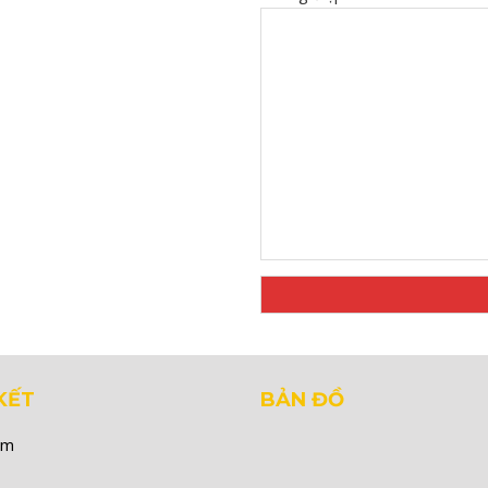
KẾT
BẢN ĐỒ
ẩm