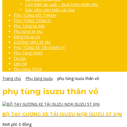
Cảm biến áp suất – Đuôi bơm nhiên liệu
Giắc cắm cảm biến các loại
PHỤ TÙNG ĐÔ THÀNH
PHỤ TÙNG TERACO
Phụ Tùng Xe MG
Phụ tùng xe JAC
Đồng hồ xe tải
GƯƠNG HẬU XE JAC
PHỤ TÙNG XE TẢI VEAM VT
Phụ Tùng HINO
Tin tức
Liên hệ
Phụ tùng TATA
Trang chủ
Phụ tùng isuzu
phụ tùng isuzu thân vỏ
phụ tùng isuzu thân vỏ
BỘ TAY GƯƠNG XE TẢI ISUZU NQR ISUZU 5T XỊN
Kinh phí:
0 đồng