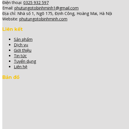
Điện thoại:
0325 932 597
Email:
phutungotobinhminh1@gmail.com
Địa chỉ:
Nhà số 1, Ngõ 175, Định Công, Hoàng Mai, Hà Nội
Website:
phutungotobinhminh.com
Liên kết
Sản phẩm
Dịch vụ
Giới thiệu
Tin tức
Tuyển dụng
Liên hệ
Bản đồ