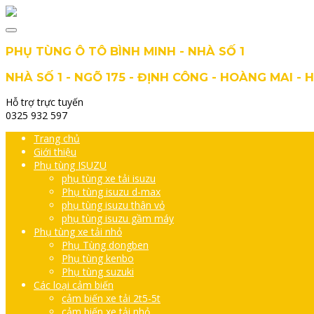
PHỤ TÙNG Ô TÔ BÌNH MINH - NHÀ SỐ 1
NHÀ SỐ 1 - NGÕ 175 - ĐỊNH CÔNG - HOÀNG MAI - 
Hỗ trợ trực tuyến
0325 932 597
Trang chủ
Giới thiệu
Phụ tùng ISUZU
phụ tùng xe tải isuzu
Phụ tùng isuzu d-max
phụ tùng isuzu thân vỏ
phụ tùng isuzu gầm máy
Phụ tùng xe tải nhỏ
Phụ Tùng dongben
Phụ tùng kenbo
Phụ tùng suzuki
Các loại cảm biến
cảm biến xe tải 2t5-5t
cảm biến xe tải nhỏ