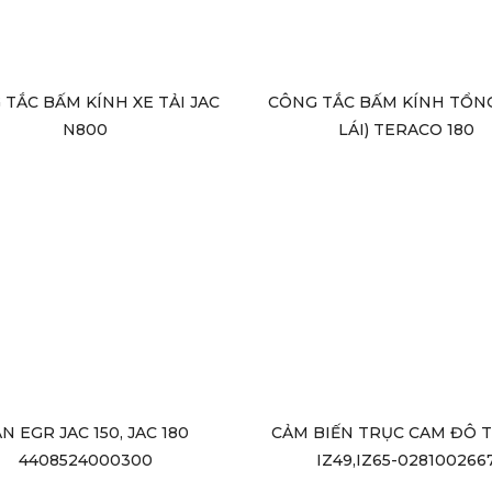
TẮC BẤM KÍNH XE TẢI JAC
CÔNG TẮC BẤM KÍNH TỔN
N800
LÁI) TERACO 180
N EGR JAC 150, JAC 180
CẢM BIẾN TRỤC CAM ĐÔ 
4408524000300
IZ49,IZ65-028100266