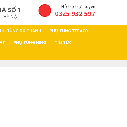
Hỗ trợ trực tuyến
À SỐ 1
0325 932 597
 - HÀ NỘI
HỤ TÙNG ĐÔ THÀNH
PHỤ TÙNG TERACO
 VT
PHỤ TÙNG HINO
TIN TỨC