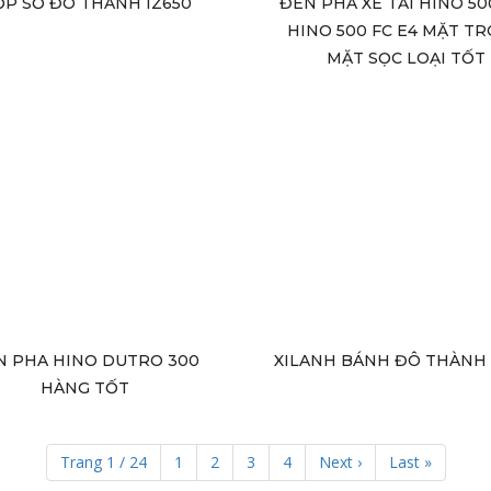
P SỐ ĐÔ THÀNH IZ650
ĐÈN PHA XE TẢI HINO 500
HINO 500 FC E4 MẶT T
MẶT SỌC LOẠI TỐT
N PHA HINO DUTRO 300
XILANH BÁNH ĐÔ THÀNH 
HÀNG TỐT
Trang 1 / 24
1
2
3
4
Next ›
Last »