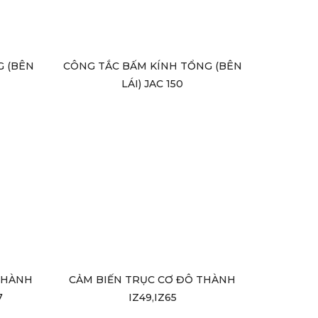
G (BÊN
CÔNG TẮC BẤM KÍNH TỔNG (BÊN
LÁI) JAC 150
THÀNH
CẢM BIẾN TRỤC CƠ ĐÔ THÀNH
7
IZ49,IZ65