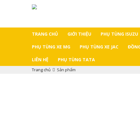
TRANG CHỦ
GIỚI THIỆU
PHỤ TÙNG ISUZU
PHỤ TÙNG XE MG
PHỤ TÙNG XE JAC
ĐỒNG
LIÊN HỆ
PHỤ TÙNG TATA
Trang chủ
Sản phẩm