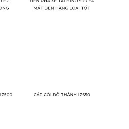
 E2 ,
ĐÈN PHA XE TẢI HINO 500 E4
RONG
MẮT ĐEN HÀNG LOẠI TỐT
IZ500
CÁP CÒI ĐÔ THÀNH IZ650