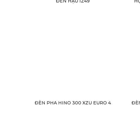
ĐÈN HẬU IZ49
HỘ
ĐÈN PHA HINO 300 XZU EURO 4
ĐÈ