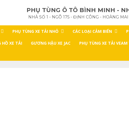
PHỤ TÙNG Ô TÔ BÌNH MINH - NH
NHÀ SỐ 1 - NGÕ 175 - ĐỊNH CÔNG - HOÀNG MAI
PHỤ TÙNG XE TẢI NHỎ
CÁC LOẠI CẢM BIẾN
P
 HỒ XE TẢI
GƯƠNG HẬU XE JAC
PHỤ TÙNG XE TẢI VEAM