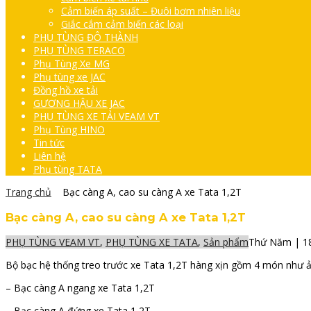
Cảm biến áp suất – Đuôi bơm nhiên liệu
Giắc cắm cảm biến các loại
PHỤ TÙNG ĐÔ THÀNH
PHỤ TÙNG TERACO
Phụ Tùng Xe MG
Phụ tùng xe JAC
Đồng hồ xe tải
GƯƠNG HẬU XE JAC
PHỤ TÙNG XE TẢI VEAM VT
Phụ Tùng HINO
Tin tức
Liên hệ
Phụ tùng TATA
Trang chủ
Bạc càng A, cao su càng A xe Tata 1,2T
Bạc càng A, cao su càng A xe Tata 1,2T
PHỤ TÙNG VEAM VT
,
PHỤ TÙNG XE TATA
,
Sản phẩm
Thứ Năm | 1
Bộ bạc hệ thống treo trước xe Tata 1,2T hàng xịn gồm 4 món như ả
– Bạc càng A ngang xe Tata 1,2T
– Bạc càng A đứng xe Tata 1,2T