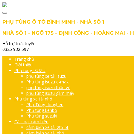
PHỤ TÙNG Ô TÔ BÌNH MINH - NHÀ SỐ 1
NHÀ SỐ 1 - NGÕ 175 - ĐỊNH CÔNG - HOÀNG MAI - 
Hỗ trợ trực tuyến
0325 932 597
Trang chủ
Giới thiệu
Phụ tùng ISUZU
phụ tùng xe tải isuzu
Phụ tùng isuzu d-max
phụ tùng isuzu thân vỏ
phụ tùng isuzu gầm máy
Phụ tùng xe tải nhỏ
Phụ Tùng dongben
Phụ tùng kenbo
Phụ tùng suzuki
Các loại cảm biến
cảm biến xe tải 2t5-5t
cảm biến xe tải nhỏ