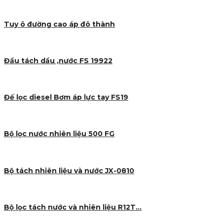
Tuy ô đường cao áp đô thành
Đầu tách dầu ,nước FS 19922
Đế lọc diesel Bơm áp lực tay FS19
Bộ lọc nước nhiên liệu 500 FG
Bộ tách nhiên liệu và nước JX-0810
Bộ lọc tách nước và nhiên liệu R12T…