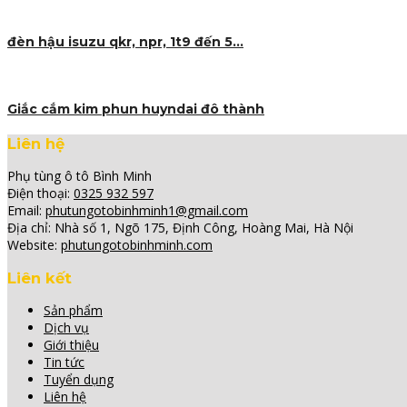
đèn hậu isuzu qkr, npr, 1t9 đến 5…
Giắc cắm kim phun huyndai đô thành
Liên hệ
Phụ tùng ô tô Bình Minh
Điện thoại:
0325 932 597
Email:
phutungotobinhminh1@gmail.com
Địa chỉ:
Nhà số 1, Ngõ 175, Định Công, Hoàng Mai, Hà Nội
Website:
phutungotobinhminh.com
Liên kết
Sản phẩm
Dịch vụ
Giới thiệu
Tin tức
Tuyển dụng
Liên hệ